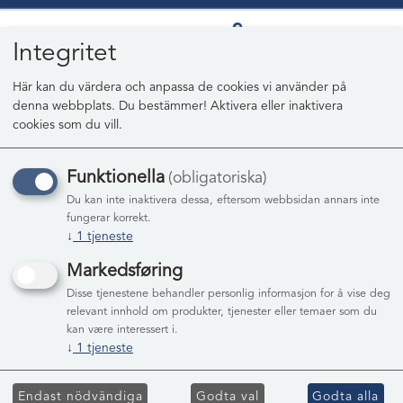
Integritet
Här kan du värdera och anpassa de cookies vi använder på
denna webbplats. Du bestämmer! Aktivera eller inaktivera
0
cookies som du vill.
Funktionella
(obligatoriska)
Du kan inte inaktivera dessa, eftersom webbsidan annars inte
fungerar korrekt.
Registrera dig.
↓
1
tjeneste
Markedsføring
Disse tjenestene behandler personlig informasjon for å vise deg
relevant innhold om produkter, tjenester eller temaer som du
kan være interessert i.
↓
1
tjeneste
Gå vidare
Endast nödvändiga
Godta val
Godta alla