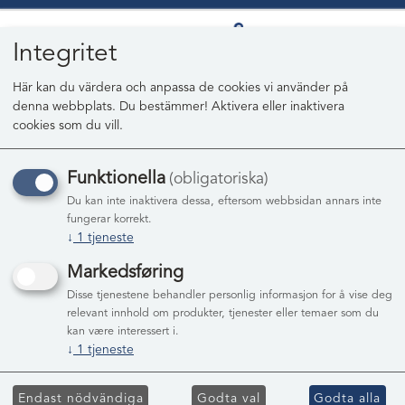
Integritet
Här kan du värdera och anpassa de cookies vi använder på
denna webbplats. Du bestämmer! Aktivera eller inaktivera
0
cookies som du vill.
Funktionella
(obligatoriska)
Du kan inte inaktivera dessa, eftersom webbsidan annars inte
fungerar korrekt.
Visar 1 produkter
↓
1
tjeneste
Markedsføring
Disse tjenestene behandler personlig informasjon for å vise deg
relevant innhold om produkter, tjenester eller temaer som du
kan være interessert i.
↓
1
tjeneste
SPOLARVÄTSKA 3 LITER
Tilbehør
Endast nödvändiga
Godta val
Godta alla