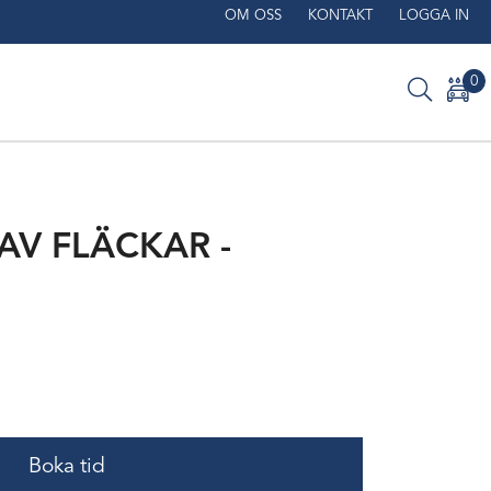
OM OSS
KONTAKT
LOGGA IN
0
AV FLÄCKAR -
Boka tid