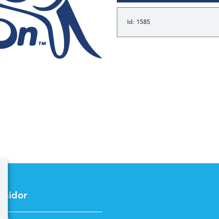
Id: 1585
 sidor